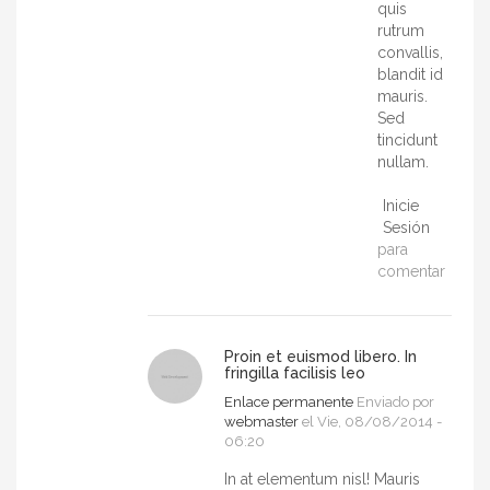
quis
rutrum
convallis,
blandit id
mauris.
Sed
tincidunt
nullam.
Inicie
Sesión
para
comentar
Proin et euismod libero. In
fringilla facilisis leo
Enlace permanente
Enviado por
webmaster
el Vie, 08/08/2014 -
06:20
In at elementum nisl! Mauris