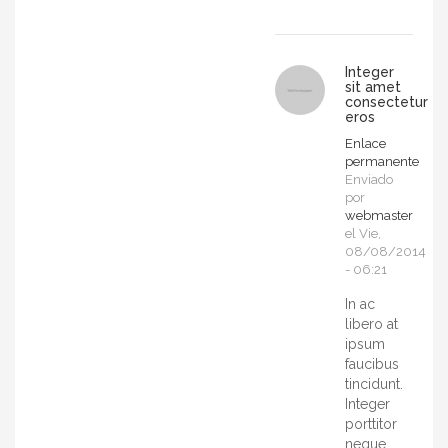
Integer
sit amet
consectetur
eros
Enlace
permanente
Enviado
por
webmaster
el Vie,
08/08/2014
- 06:21
In ac
libero at
ipsum
faucibus
tincidunt.
Integer
porttitor
neque