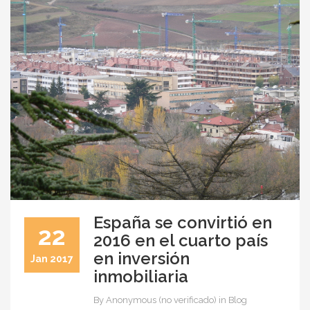
España se convirtió en
22
2016 en el cuarto país
en inversión
Jan 2017
inmobiliaria
By
Anonymous (no verificado)
in Blog