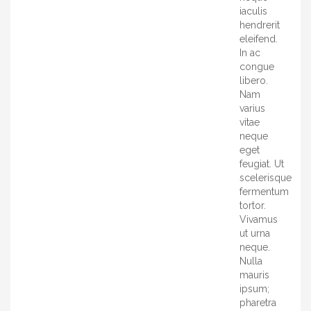
iaculis
hendrerit
eleifend.
In ac
congue
libero.
Nam
varius
vitae
neque
eget
feugiat. Ut
scelerisque
fermentum
tortor.
Vivamus
ut urna
neque.
Nulla
mauris
ipsum;
pharetra