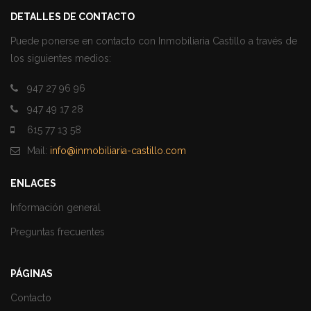
DETALLES DE CONTACTO
Puede ponerse en contacto con Inmobiliaria Castillo a través de
los siguientes medios:
947 27 96 96
947 49 17 28
615 77 13 58
Mail:
info@inmobiliaria-castillo.com
ENLACES
Información general
Preguntas frecuentes
PÁGINAS
Contacto