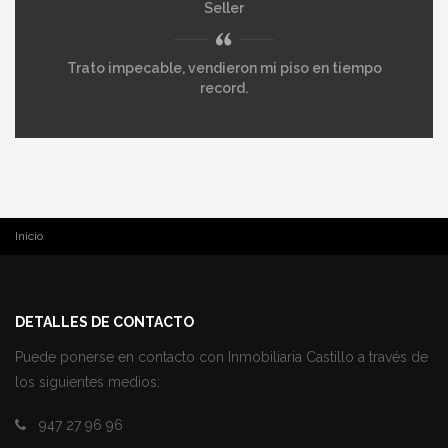
Trato impecable, vendieron mi piso en tiempo
record.
USTED ESTÁ AQUÍ
Inicio
DETALLES DE CONTACTO
Puede ponerse en contacto con Inmobiliaria Castillo a través de
los siguientes medios:
947 27 96 96