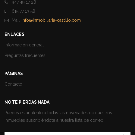
947 49 17 28
615 77 13 58
Mail:
info@inmobiliaria-castillo.com
ENLACES
Información general
Preguntas frecuentes
PÁGINAS
Contacto
NO TE PIERDAS NADA
Puedes estar atento a todas las novedades de nuestros
inmuebles suscribiéndote a nuestra lista de correo.